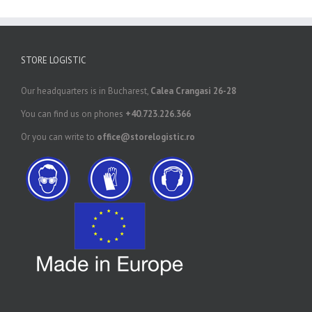
STORE LOGISTIC
Our headquarters is in Bucharest,
Calea Crangasi 26-28
You can find us on phones
+40.723.226.366
Or you can write to
office@storelogistic.ro