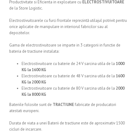
Productivitate si Eficienta in exploatare cu
ELECTROSTIVUITOARE
de la Store Logistic.
Electrostivuitoarele cu furci frontale reprezintă utilajul potrivit pentru
orice aplicatie de manipulare in interiorul fabricilor sau al
depozitelor.
Gama de electrostivuitoare se imparte in 3 categorii in functie de
bateria de tractiune instalata
:
Electrostivuitoare cu baterie de 24 V sarcina utila de la
1000
KG la 1600 KG
Electrostivuitoare cu baterie de 48 V sarcina utila de la
1600
KG la 2000 KG
Electrostivuitoare cu baterie de 80 V sarcina utila de la
2000
KG la 8000 KG
Bateriile folosite sunt de
TRACTIUNE
fabricate de producatori
atestati europeni.
Durata de viata a unei Baterii de tractiune este de aproximativ 1500
cicluri de incarcare.