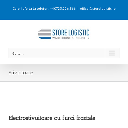
Cereri oferta la telefon: +40723.226.366
|
office@storelogistic.ro
Go to...
Stivuitoare
Electrostivuitoare cu furci frontale