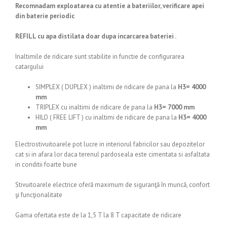
Recomnadam exploatarea cu atentie a bateriilor, verificare apei
din baterie periodic
REFILL cu apa distilata doar dupa incarcarea bateriei .
Inaltimile de ridicare sunt stabilite in functie de configurarea
catargului
SIMPLEX ( DUPLEX ) inaltimi de ridicare de pana la
H3= 4000
mm
TRIPLEX cu inaltimi de ridicare de pana la
H3= 7000 mm
HILO ( FREE LIFT ) cu inaltimi de ridicare de pana la
H3= 4000
mm
Electrostivuitoarele pot lucre in interiorul fabricilor sau depozitelor
cat si in afara lor daca terenul pardoseala este cimentata si asfaltata
in conditii foarte bune
Stivuitoarele electrice oferă maximum de siguranţă în muncă, confort
şi funcţionalitate
Gama ofertata este de la 1,5 T la 8 T capacitate de ridicare