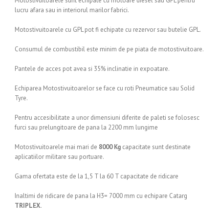
Motostivuitoarele sunt echipate cu motoare diesel sau GPL pentru
lucru afara sau in interiorul marilor fabrici.
Motostivuitoarele cu GPL pot fi echipate cu rezervor sau butelie GPL.
Consumul de combustibil este minim de pe piata de motostivuitoare.
Pantele de acces pot avea si 35% inclinatie in expoatare.
Echiparea Motostivuitoarelor se face cu roti Pneumatice sau Solid
Tyre.
Pentru accesibilitate a unor dimensiuni diferite de paleti se folosesc
furci sau prelungitoare de pana la 2200 mm lungime
Motostivuitoarele mai mari de
8000 Kg
capacitate sunt destinate
aplicatiilor militare sau portuare.
Gama ofertata este de la 1,5 T la 60 T capacitate de ridicare
Inaltimi de ridicare de pana la H3= 7000 mm cu echipare Catarg
TRIPLEX.