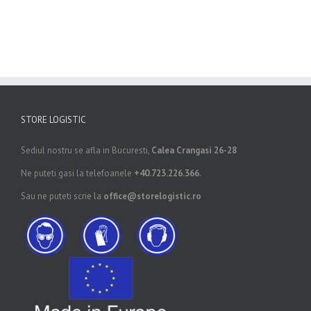
STORE LOGISTIC
Sediul nostru se afla in Bucuresti,
Calea Crangasi 26-28
Ne puteti gasi la telefoanele
+40.723.226.366
.
Sau ne puteti scrie la
office@storelogistic.ro