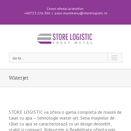
Cereri oferta la telefon:
+40723.226.366
|
paul.munteanu@storelogistic.ro
Go to...
Waterjet
STORE LOGISTIC va ofera o gama completa de masini de
taiat cu apa – tehnologie water-jet. Seria mașinilor de
tăiat cu apa se caracterizează cu un design deosebit,
stabil si compact. Robustețe și flexibilitate oferita prin