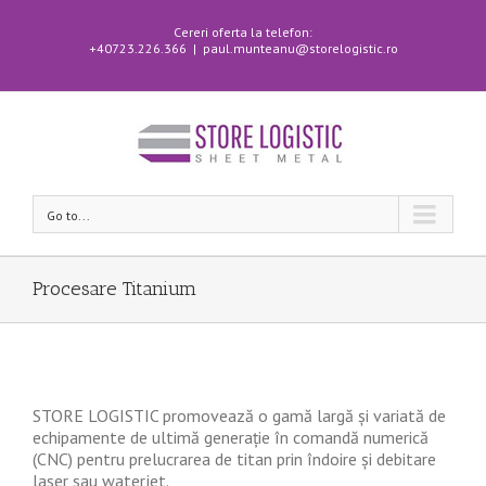
Cereri oferta la telefon:
+40723.226.366
|
paul.munteanu@storelogistic.ro
Go to...
Procesare Titanium
STORE LOGISTIC promovează o gamă largă și variată de
echipamente de ultimă generație în comandă numerică
(CNC) pentru prelucrarea de titan prin îndoire și debitare
laser sau waterjet.