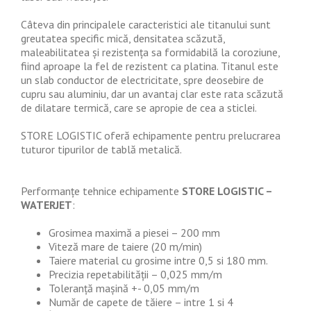
Câteva din principalele caracteristici ale titanului sunt
greutatea specific mică, densitatea scăzută,
maleabilitatea și rezistența sa formidabilă la coroziune,
fiind aproape la fel de rezistent ca platina. Titanul este
un slab conductor de electricitate, spre deosebire de
cupru sau aluminiu, dar un avantaj clar este rata scăzută
de dilatare termică, care se apropie de cea a sticlei.
STORE LOGISTIC oferă echipamente pentru prelucrarea
tuturor tipurilor de tablă metalică.
Performanțe tehnice echipamente
STORE LOGISTIC –
WATERJET
:
Grosimea maximă a piesei – 200 mm
Viteză mare de taiere (20 m/min)
Taiere material cu grosime intre 0,5 si 180 mm.
Precizia repetabilității – 0,025 mm/m
Toleranță mașină +- 0,05 mm/m
Număr de capete de tăiere – intre 1 si 4