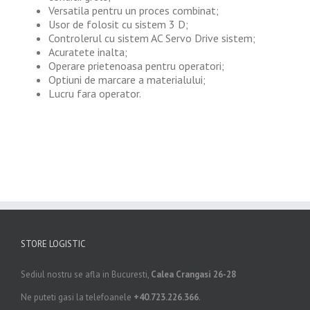
Versatila pentru un proces combinat;
Usor de folosit cu sistem 3 D;
Controlerul cu sistem AC Servo Drive sistem;
Acuratete inalta;
Operare prietenoasa pentru operatori;
Optiuni de marcare a materialului;
Lucru fara operator.
STORE LOGISTIC
Sediul nostru se afla in Bucuresti,
Calea Crangasi 26-28
Ne puteti gasi la telefoanele
+40.723.226.366
.