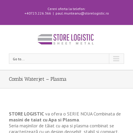
Cereri oferta la telefon:
+40723.226.366
|
paul.munteanu@storelogistic.ro
Go to...
Combi Waterjet – Plasma
STORE LOGISTIC
va ofera o SERIE NOUA Combinata de
masini de taiat cu Apa si Plasma
.
Seria mașinilor de tăiat cu apa si plasma combinat se
caracterizează cu un design deosebit, stabil si compact.