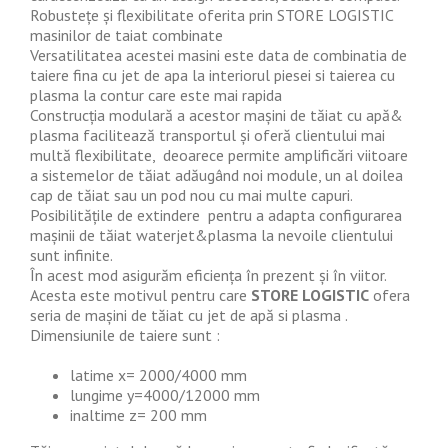
Robustețe și flexibilitate oferita prin STORE LOGISTIC
masinilor de taiat combinate
Versatilitatea acestei masini este data de combinatia de
taiere fina cu jet de apa la interiorul piesei si taierea cu
plasma la contur care este mai rapida
Construcția modulară a acestor mașini de tăiat cu apă&
plasma facilitează transportul și oferă clientului mai
multă flexibilitate, deoarece permite amplificări viitoare
a sistemelor de tăiat adăugând noi module, un al doilea
cap de tăiat sau un pod nou cu mai multe capuri.
Posibilitățile de extindere pentru a adapta configurarea
mașinii de tăiat waterjet&plasma la nevoile clientului
sunt infinite.
În acest mod asigurăm eficiența în prezent și în viitor.
Acesta este motivul pentru care
STORE LOGISTIC
ofera
seria de mașini de tăiat cu jet de apă si plasma .
Dimensiunile de taiere sunt :
latime x= 2000/4000 mm
lungime y=4000/12000 mm
inaltime z= 200 mm