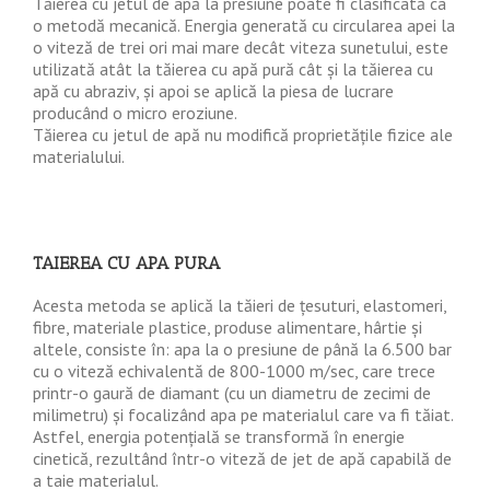
Tăierea cu jetul de apă la presiune poate fi clasificată ca
o metodă mecanică. Energia generată cu circularea apei la
o viteză de trei ori mai mare decât viteza sunetului, este
utilizată atât la tăierea cu apă pură cât și la tăierea cu
apă cu abraziv, și apoi se aplică la piesa de lucrare
producând o micro eroziune.
Tăierea cu jetul de apă nu modifică proprietățile fizice ale
materialului.
TAIEREA CU APA PURA
Acesta metoda se aplică la tăieri de țesuturi, elastomeri,
fibre, materiale plastice, produse alimentare, hârtie și
altele, consiste în: apa la o presiune de până la 6.500 bar
cu o viteză echivalentă de 800-1000 m/sec, care trece
printr-o gaură de diamant (cu un diametru de zecimi de
milimetru) și focalizând apa pe materialul care va fi tăiat.
Astfel, energia potențială se transformă în energie
cinetică, rezultând într-o viteză de jet de apă capabilă de
a taie materialul.