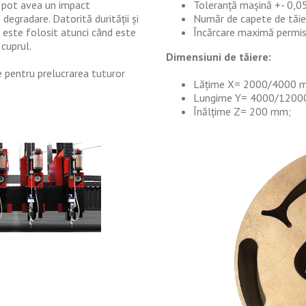
i pot avea un impact
Toleranță mașină +- 0,
degradare. Datorită durității și
Număr de capete de tăier
l este folosit atunci când este
Încărcare maximă permi
cuprul.
Dimensiuni de tăiere:
pentru prelucrarea tuturor
Lățime X= 2000/4000 
Lungime Y= 4000/1200
Înălțime Z= 200 mm;