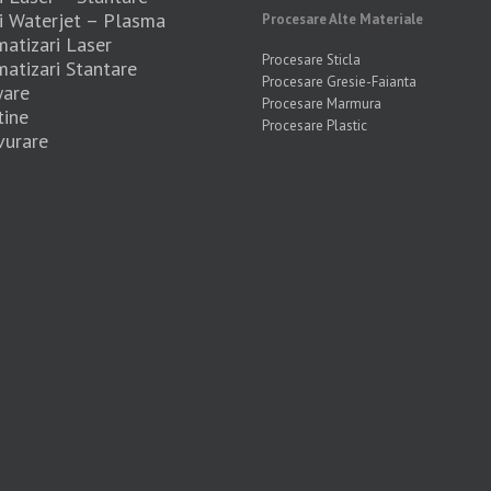
 Waterjet – Plasma
Procesare Alte Materiale
atizari Laser
Procesare Sticla
atizari Stantare
Procesare Gresie-Faianta
ware
Procesare Marmura
tine
Procesare Plastic
urare