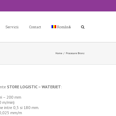
Servicii
Contact
Română
Home
/
Procesare Bronz
ente
STORE LOGISTIC – WATERJET
:
ei – 200 mm
20 m/min)
me intre 0,5 si 180 mm.
 – 0,025 mm/m