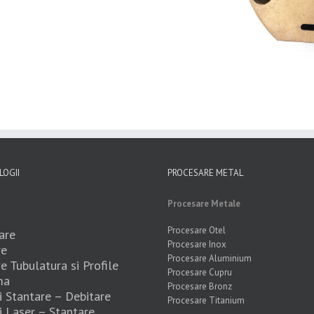
OGII
PROCESARE METAL
Procesare Metale
Procesare Otel
are
Procesare Inox
re
Procesare Aluminium
re Tubulatura si Profile
Procesare Cupru
ma
Procesare Bronz
 Stantare – Debitare
Procesare Titanium
 Laser – Stantare