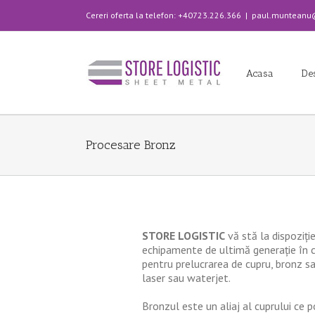
Cereri oferta la telefon: +40723.226.366
|
paul.munteanu@s
Acasa
De
Procesare Bronz
STORE LOGISTIC
vă stă la dispoziți
echipamente de ultimă generație în
pentru prelucrarea de cupru, bronz sau
laser sau waterjet.
Bronzul este un aliaj al cuprului ce 