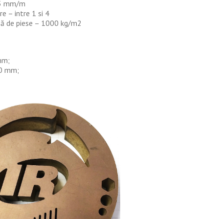
05 mm/m
e – intre 1 si 4
să de piese – 1000 kg/m2
mm;
0 mm;