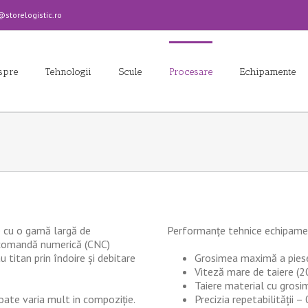
torelogistic.ro
spre
Tehnologii
Scule
Procesare
Echipamente
e cu o gamă largă de
Performanțe tehnice echipam
 comandă numerică (CNC)
 titan prin îndoire și debitare
Grosimea maximă a pies
Viteză mare de taiere (
Taiere material cu grosi
poate varia mult in compoziție.
Precizia repetabilității