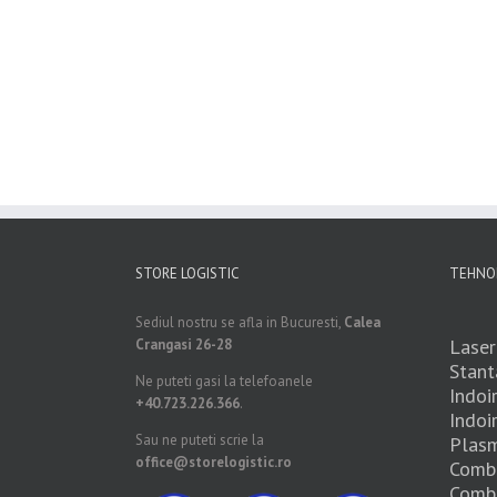
STORE LOGISTIC
TEHNOL
Sediul nostru se afla in Bucuresti,
Calea
Laser
Crangasi 26-28
Stant
Ne puteti gasi la telefoanele
Indoi
+40.723.226.366
.
Indoi
Sau ne puteti scrie la
Plas
office@storelogistic.ro
Combi
Combi