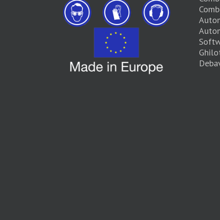
Combi
Autom
Autom
Soft
Ghilo
Debav