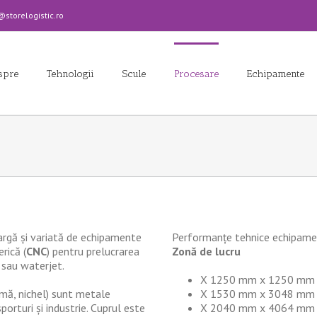
torelogistic.ro
spre
Tehnologii
Scule
Procesare
Echipamente
rgă și variată de echipamente
Performanțe tehnice echipam
rică (
CNC
) pentru prelucrarea
Zonă de lucru
r sau waterjet.
X 1250 mm x 1250 mm
lamă, nichel) sunt metale
X 1530 mm x 3048 mm
porturi și industrie. Cuprul este
X 2040 mm x 4064 mm