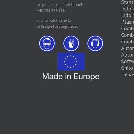
Stant
Ne puteti gasi la telefoanele
Indoi
+40.723.226.366
.
Indoi
Sau ne puteti scrie la
Plas
office@storelogistic.ro
Combi
Combi
Combi
Autom
Autom
Soft
Ghilo
Debav