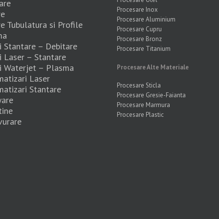
are
Procesare Inox
re
Procesare Aluminium
re Tubulatura si Profile
Procesare Cupru
ma
Procesare Bronz
 Stantare – Debitare
Procesare Titanium
 Laser – Stantare
 Waterjet – Plasma
Procesare Alte Materiale
atizari Laser
Procesare Sticla
atizari Stantare
Procesare Gresie-Faianta
ware
Procesare Marmura
tine
Procesare Plastic
urare