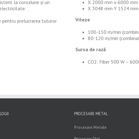
istent la coroziune și un
X 2000 mm x 6000 mm
lectricitate.
X 3048 mm Y 1524 mm
Viteze
pentru prelucrarea tuturor
100-150 m/min (combin
80-120 m/min (combina
Sursa de rază
CO2; Fiber 500 W – 60
OGII
PROCESARE METAL
Procesare Metale
Procesare Otel