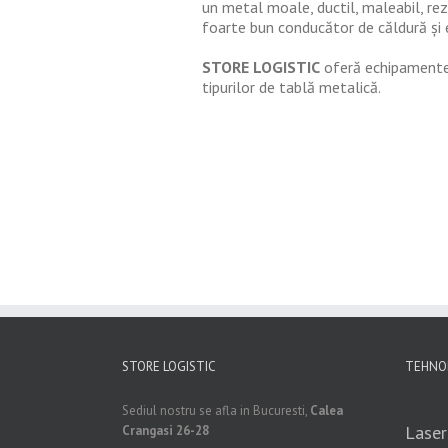
un metal moale, ductil, maleabil, rez
foarte bun conducător de căldură și e
STORE LOGISTIC
oferă echipamente 
tipurilor de tablă metalică.
STORE LOGISTIC
TEHNOL
Sediul nostru se afla in Bucuresti,
Calea
Laser
Crangasi 26-28