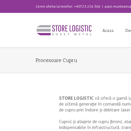
Cereri oferta la telefon: +40723.226.366
|
paul.munteanu@s
Acasa
De
Procesoare Cupru
STORE LOGISTIC
vă oferă o gamă la
de ultimă generație în comandă nume
de cupru prin îndoire și debitare lase
Cuprul și aliajele de cupru (bronz, a
indispensabile în infrastructură, trans