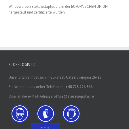
Wir bewerben Elektrostapler, die in der EUROPÄISCHEN UNION
hergestellt und zertifizierte wurden.
STORE LOGISTIC
Unser Sitz befindet sich in Bukarest,
Calea Crangasi 26-28
Sie koennen uns ueber Telefon bei
+40.723.226.366
Oder an die e-Mail-Adresse
office@storelogistic.ro