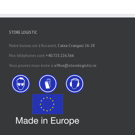
STORE LOGISTIC
Notre bureau est à Bucarest,
Calea Crangasi 26-28
Nos téléphones sont
+40.723.226.366
Vous pouvez nous écrire à
office@storelogistic.ro